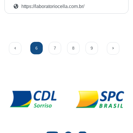
https://laboratoriocella.com.br/
6
7
8
9